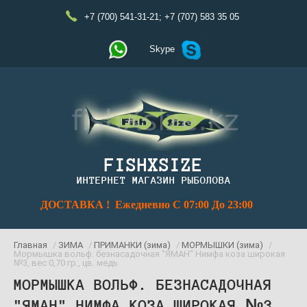
+7 (700) 541-31-21
;
+7 (707) 583 35 05
Skype
FISHXSIZE
ИНТЕРНЕТ МАГАЗИН РЫБОЛОВА
ДОСТАВКА ! Ежедневно С 07:00 До 23:00
Главная
/
ЗИМА
/
ПРИМАНКИ (зима)
/
МОРМЫШКИ (зима)
/
Мормышка вольф. безнасадочная "ЯМАН" Нимфа коза широкая
№3, вес 0,70 гр., цв. медь
МОРМЫШКА ВОЛЬФ. БЕЗНАСАДОЧНАЯ
"ЯМАН" НИМФА КОЗА ШИРОКАЯ №3,