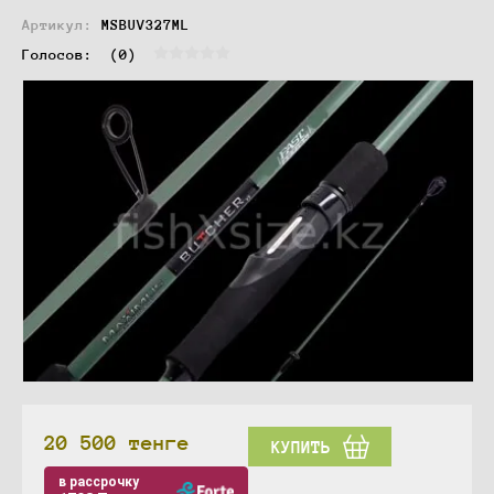
Артикул:
MSBUV327ML
Голосов:  
(0)
20 500
тенге
КУПИТЬ
в рассрочку