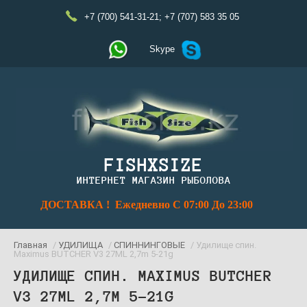
+7 (700) 541-31-21
;
+7 (707) 583 35 05
Skype
FISHXSIZE
ИНТЕРНЕТ МАГАЗИН РЫБОЛОВА
ДОСТАВКА ! Ежедневно С 07:00 До 23:00
Главная
/
УДИЛИЩА
/
СПИННИНГОВЫЕ
/ Удилище спин.
Maximus BUTCHER V3 27ML 2,7m 5-21g
УДИЛИЩЕ СПИН. MAXIMUS BUTCHER
V3 27ML 2,7M 5-21G