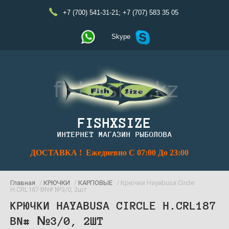
+7 (700) 541-31-21
;
+7 (707) 583 35 05
Skype
FISHXSIZE
ИНТЕРНЕТ МАГАЗИН РЫБОЛОВА
ДОСТАВКА ! Ежедневно С 07:00 До 23:00
Главная
/
КРЮЧКИ
/
КАРПОВЫЕ
/ Крючки Hayabusa Circle
H.CRL187 BN# №3/0, 2шт
КРЮЧКИ HAYABUSA CIRCLE H.CRL187
BN# №3/0, 2ШТ