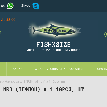
Skype
5 05
До 23:00
FISHXSIZE
ИНТЕРНЕТ МАГАЗИН РЫБОЛОВА
И
АКЦИИ
СПОСОБЫ ОПЛАТЫ И ДОСТАВКИ
ПОМОЩЬ
ки Hayabusa W-1 NRB (тефлон) # 1 10pcs, шт
1 NRB (ТЕФЛОН) # 1 10PCS, ШТ