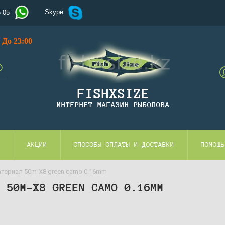
Skype
5 05
До 23:00
FISHXSIZE
ИНТЕРНЕТ МАГАЗИН РЫБОЛОВА
И
АКЦИИ
СПОСОБЫ ОПЛАТЫ И ДОСТАВКИ
ПОМОЩЬ
териал 50m-X8 green camo 0.16mm
Л 50M-X8 GREEN CAMO 0.16MM