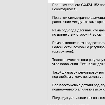
Большая тренога GXJZJ-152 поз
необходимость.
При этом симметрично размещаю
расстояние между точками креп
Рама род-пода двойная, что да
по длине с 2-х сторон (+ 30 см.)
Рама выполнена из квадратног
надежности, возможна регулиров
горизонтали).
Телескопические ноги регулирую
угла положения. Есть Крюк для
Такой диапазон регулировок ног
под любым углом, возможна уст
Все пластиковые детали род-под
подверженного влиянию высоких
Подходит для ловли как на сто