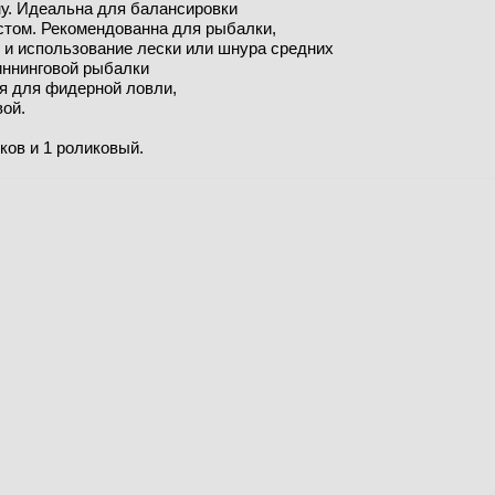
ну. Идеальна для балансировки
стом. Рекомендованна для рыбалки,
с и использование лески или шнура средних
иннинговой рыбалки
ся для фидерной ловли,
вой.
ов и 1 роликовый.