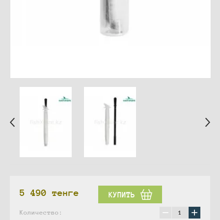
5 490
тенге
КУПИТЬ
−
+
Количество: