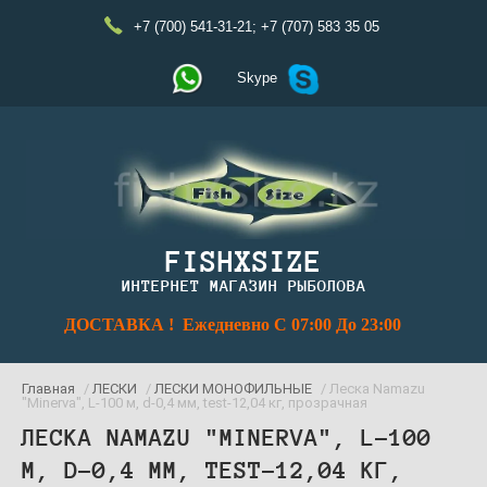
+7 (700) 541-31-21
;
+7 (707) 583 35 05
Skype
FISHXSIZE
ИНТЕРНЕТ МАГАЗИН РЫБОЛОВА
ДОСТАВКА ! Ежедневно С 07:00 До 23:00
Главная
/
ЛЕСКИ
/
ЛЕСКИ МОНОФИЛЬНЫЕ
/ Леска Namazu
"Minerva", L-100 м, d-0,4 мм, test-12,04 кг, прозрачная
ЛЕСКА NAMAZU "MINERVA", L-100
М, D-0,4 ММ, TEST-12,04 КГ,