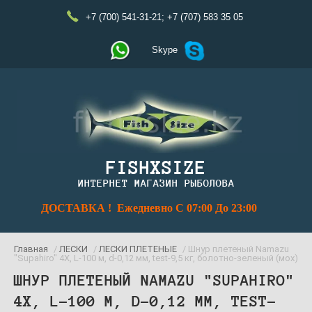
+7 (700) 541-31-21
;
+7 (707) 583 35 05
Skype
FISHXSIZE
ИНТЕРНЕТ МАГАЗИН РЫБОЛОВА
ДОСТАВКА ! Ежедневно С 07:00 До 23:00
Главная
/
ЛЕСКИ
/
ЛЕСКИ ПЛЕТЕНЫЕ
/ Шнур плетеный Namazu
"Supahiro" 4Х, L-100 м, d-0,12 мм, test-9,5 кг, болотно-зеленый (мох)
ШНУР ПЛЕТЕНЫЙ NAMAZU "SUPAHIRO"
4Х, L-100 М, D-0,12 ММ, TEST-