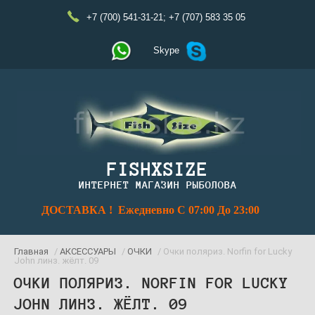
+7 (700) 541-31-21
;
+7 (707) 583 35 05
Skype
FISHXSIZE
ИНТЕРНЕТ МАГАЗИН РЫБОЛОВА
ДОСТАВКА ! Ежедневно С 07:00 До 23:00
Главная
/
АКСЕССУАРЫ
/
ОЧКИ
/ Очки поляриз. Norfin for Lucky
John линз. жёлт. 09
ОЧКИ ПОЛЯРИЗ. NORFIN FOR LUCKY
JOHN ЛИНЗ. ЖЁЛТ. 09