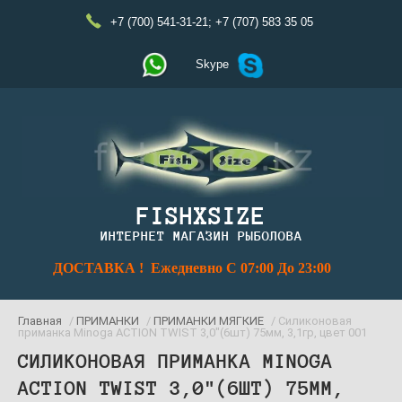
+7 (700) 541-31-21
;
+7 (707) 583 35 05
Skype
FISHXSIZE
ИНТЕРНЕТ МАГАЗИН РЫБОЛОВА
ДОСТАВКА ! Ежедневно С 07:00 До 23:00
Главная
/
ПРИМАНКИ
/
ПРИМАНКИ МЯГКИЕ
/ Силиконовая
приманка Minoga AСTION TWIST 3,0"(6шт) 75мм, 3,1гр, цвет 001
СИЛИКОНОВАЯ ПРИМАНКА MINOGA
AСTION TWIST 3,0"(6ШТ) 75ММ,