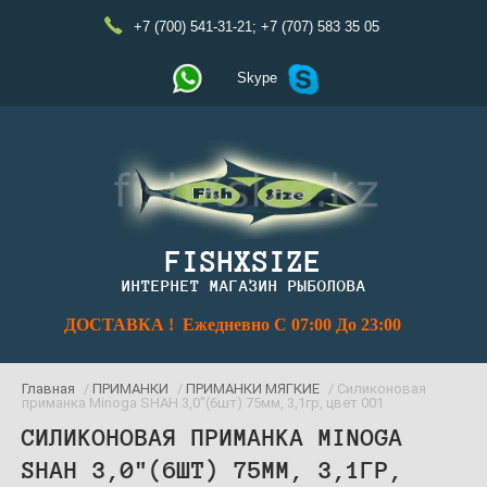
+7 (700) 541-31-21
;
+7 (707) 583 35 05
Skype
FISHXSIZE
ИНТЕРНЕТ МАГАЗИН РЫБОЛОВА
ДОСТАВКА ! Ежедневно С 07:00 До 23:00
Главная
/
ПРИМАНКИ
/
ПРИМАНКИ МЯГКИЕ
/ Силиконовая
приманка Minoga SHAH 3,0"(6шт) 75мм, 3,1гр, цвет 001
СИЛИКОНОВАЯ ПРИМАНКА MINOGA
SHAH 3,0"(6ШТ) 75ММ, 3,1ГР,