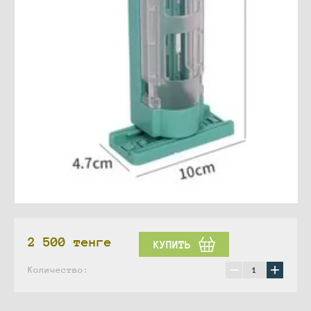
2 500
тенге
КУПИТЬ
−
+
Количество: