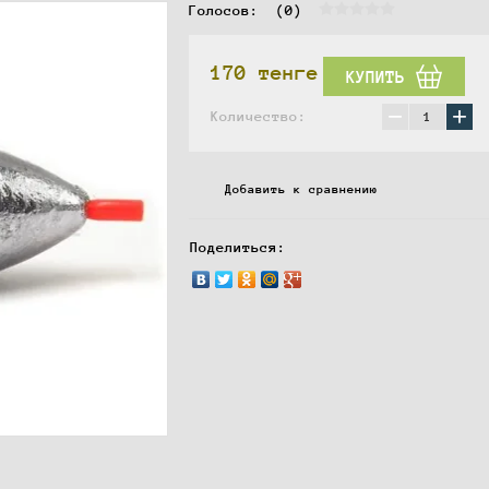
Голосов:  
(0)
170
тенге
КУПИТЬ
−
+
Количество:
Добавить к сравнению
Поделиться: