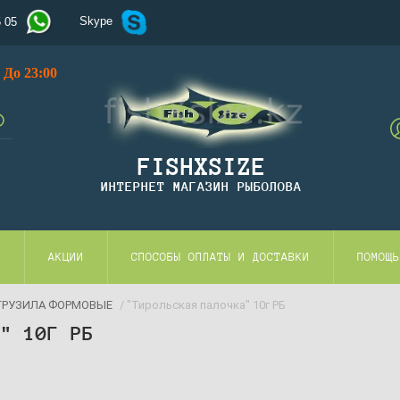
Skype
5 05
До 23:00
FISHXSIZE
ИНТЕРНЕТ МАГАЗИН РЫБОЛОВА
И
АКЦИИ
СПОСОБЫ ОПЛАТЫ И ДОСТАВКИ
ПОМОЩЬ
ГРУЗИЛА ФОРМОВЫЕ
/ "Тирольская палочка" 10г РБ
А" 10Г РБ