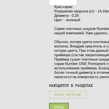
Крат.харак:
Разрывная нагрузка (кг) - 14,16к
Диаметр - 0.28
Цвет - зеленый
Серия плетеных шнуров Number
нашей компанией. Нам удалось 
Обычно, потеря цвета плетенкой
волокна. Внедрив краситель в 
потерю цвета. При этом данный
праймера (состав закрепляющий
Праймер сушит плетеные шнуры 
серии Number ONE Permanent эт
использование праймера. Благ
более точный диаметр в отличие
наносится на поверхность увел
НАХОДИТСЯ В РАЗДЕЛАХ
ЛЕСКИ ПЛЕТЕНЫЕ
НАЗАД