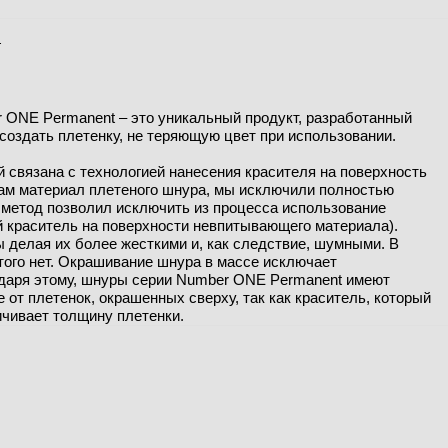
г
 ONE Permanent – это уникальный продукт, разработанный
создать плетенку, не теряющую цвет при использовании.
 связана с технологией нанесения красителя на поверхность
сам материал плетеного шнура, мы исключили полностью
 метод позволил исключить из процесса использование
 краситель на поверхности невпитывающего материала).
делая их более жесткими и, как следствие, шумными. В
ого нет. Окрашивание шнура в массе исключает
одаря этому, шнуры серии Number ONE Permanent имеют
 от плетенок, окрашенных сверху, так как краситель, который
ичивает толщину плетенки.