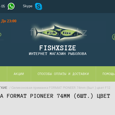
Skype
5 05
До 23:00
FISHXSIZE
ИНТЕРНЕТ МАГАЗИН РЫБОЛОВА
И
АКЦИИ
СПОСОБЫ ОПЛАТЫ И ДОСТАВКИ
ПОМОЩЬ
ГКИЕ
/ Силиконовая приманка FORMAT PIONEER 74mm (6шт.) цвет F12
КА FORMAT PIONEER 74MM (6ШТ.) ЦВЕТ