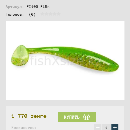
Артикул:
PI100-F15n
Голосов:  
(0)
1 770
тенге
КУПИТЬ
−
+
Количество: