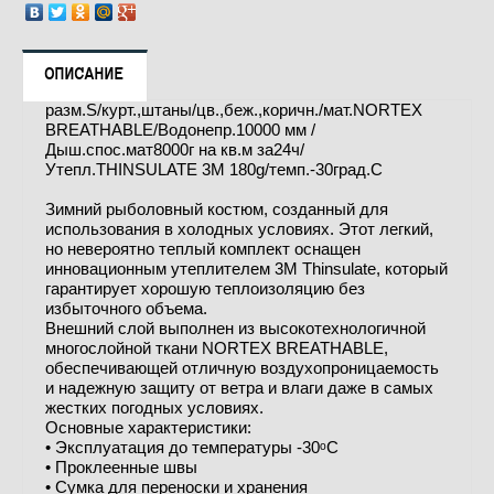
ОПИСАНИЕ
разм.S/курт.,штаны/цв.,беж.,коричн./мат.NORTEX
BREATHABLE/Водонепр.10000 мм /
Дыш.спос.мат8000г на кв.м за24ч/
Утепл.THINSULATE 3M 180g/темп.-30град.С
Зимний рыболовный костюм, созданный для
использования в холодных условиях. Этот легкий,
но невероятно теплый комплект оснащен
инновационным утеплителем 3M Thinsulate, который
гарантирует хорошую теплоизоляцию без
избыточного объема.
Внешний слой выполнен из высокотехнологичной
многослойной ткани NORTEX BREATHABLE,
обеспечивающей отличную воздухопроницаемость
и надежную защиту от ветра и влаги даже в самых
жестких погодных условиях.
Основные характеристики:
• Эксплуатация до температуры -30ᵒC
• Проклеенные швы
• Сумка для переноски и хранения