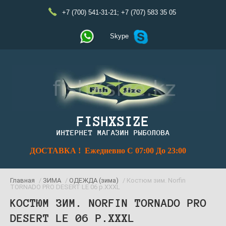
+7 (700) 541-31-21
;
+7 (707) 583 35 05
Skype
FISHXSIZE
ИНТЕРНЕТ МАГАЗИН РЫБОЛОВА
ДОСТАВКА ! Ежедневно С 07:00 До 23:00
Главная
/
ЗИМА
/
ОДЕЖДА (зима)
/ Костюм зим. Norfin
TORNADO PRO DESERT LE 06 р.XXXL
КОСТЮМ ЗИМ. NORFIN TORNADO PRO
DESERT LE 06 Р.XXXL