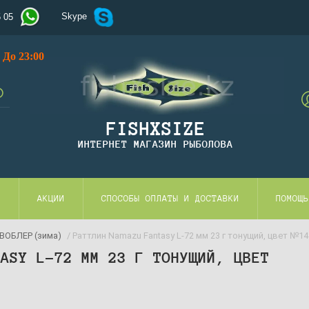
Skype
5 05
До 23:00
FISHXSIZE
ИНТЕРНЕТ МАГАЗИН РЫБОЛОВА
И
АКЦИИ
СПОСОБЫ ОПЛАТЫ И ДОСТАВКИ
ПОМОЩЬ
ВОБЛЕР (зима)
/ Раттлин Namazu Fantasy L-72 мм 23 г тонущий, цвет №14
TASY L-72 ММ 23 Г ТОНУЩИЙ, ЦВЕТ