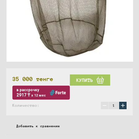
35 000
тенге
КУПИТЬ
в рассрочку
2917 ₸
x 12 мес
−
+
Количество:
Добавить к сравнению