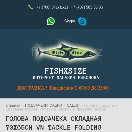
+7 (700) 541-31-21
;
+7 (707) 583 35 05
Skype
FISHXSIZE
ИНТЕРНЕТ МАГАЗИН РЫБОЛОВА
ДОСТАВКА ! Ежедневно С 07:00 До 23:00
Главная
/
ПОДСАЧЕКИ, САДКИ
/
САДКИ
/ Голова подсачека
складная 70x65см VN tackle Folding Landing Net Head 26''
ГОЛОВА ПОДСАЧЕКА СКЛАДНАЯ
70X65СМ VN TACKLE FOLDING