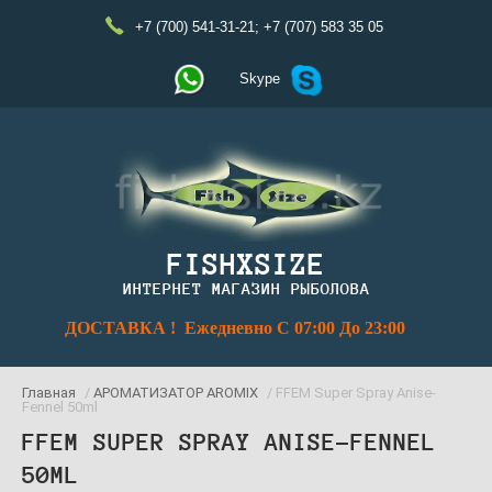
+7 (700) 541-31-21
;
+7 (707) 583 35 05
Skype
FISHXSIZE
ИНТЕРНЕТ МАГАЗИН РЫБОЛОВА
ДОСТАВКА ! Ежедневно С 07:00 До 23:00
Главная
/
АРОМАТИЗАТОР AROMIX
/ FFEM Super Spray Anise-
Fennel 50ml
FFEM SUPER SPRAY ANISE-FENNEL
50ML