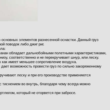
з основных элементов разнесенной оснастки. Данный груз
ой поводок либо джиг риг.
ла:
 Банан обладает дальнобойными полетными характеристиками,
низу, соответственно и не перекручивает шнур, или леску.
ак как имеет меньшее сопротивление воздуха.
я дает возможность провести груз по сильно закоряженному
екручивают леску и при его производстве применяются
с тиснением во внутрь, благодаря чему всегда можно
ртлюгом, который не оторвется при забросе.