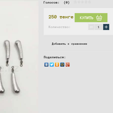
Голосов:  
(0)
250
тенге
КУПИТЬ
−
+
Количество:
Добавить к сравнению
Поделиться: