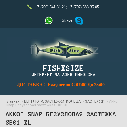
+7 (700) 541-31-21
;
+7 (707) 583 35 05
Skype
FISHXSIZE
ИНТЕРНЕТ МАГАЗИН РЫБОЛОВА
ДОСТАВКА ! Ежедневно С 07:00 До 23:00
Главная
/
ВЕРТЛЮГИ, ЗАСТЕЖКИ. КОЛЬЦА
/
ЗАСТЕЖКИ
/ Akkoi
Snap Безузловая застежка SB01-XL
AKKOI SNAP БЕЗУЗЛОВАЯ ЗАСТЕЖКА
SB01-XL