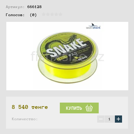
Артикул:
666128
Голосов:  
(0)
8 540
тенге
КУПИТЬ
−
+
Количество: