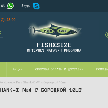
Skype
5 05
До 23:00
FISHXSIZE
ИНТЕРНЕТ МАГАЗИН РЫБОЛОВА
И
АКЦИИ
СПОСОБЫ ОПЛАТЫ И ДОСТАВКИ
ПОМОЩЬ
DA Крючок Kurv Shank-X №4 с бородкой 10шт
SHANK-X №4 С БОРОДКОЙ 10ШТ