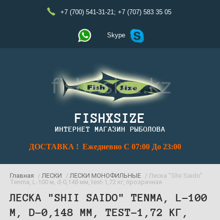
+7 (700) 541-31-21
;
+7 (707) 583 35 05
Skype
FISHXSIZE
ИНТЕРНЕТ МАГАЗИН РЫБОЛОВА
ДОСТАВКА ! Ежедневно С 07:00 До 23:00
Главная
/
ЛЕСКИ
/
ЛЕСКИ МОНОФИЛЬНЫЕ
/ Леска "Shii Saido"
Tenma, L-100 м, d-0,148 мм, test-1,72 кг, прозрачная
ЛЕСКА "SHII SAIDO" TENMA, L-100
М, D-0,148 ММ, TEST-1,72 КГ,