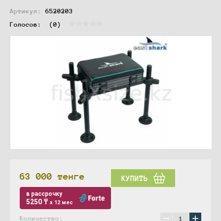
Артикул:
6520203
Голосов:  
(0)
63 000
тенге
КУПИТЬ
в рассрочку
5250 ₸
x 12 мес
−
+
Количество: