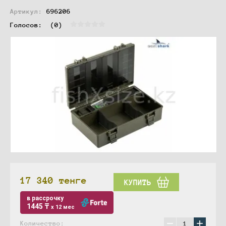
Артикул:
696206
Голосов:  
(0)
17 340
тенге
КУПИТЬ
в рассрочку
1445 ₸
x 12 мес
−
+
Количество: