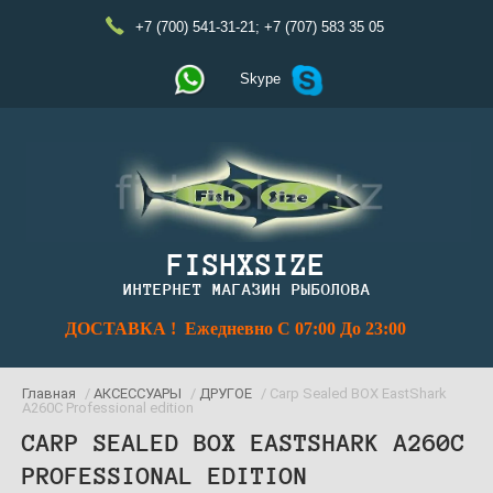
+7 (700) 541-31-21
;
+7 (707) 583 35 05
Skype
FISHXSIZE
ИНТЕРНЕТ МАГАЗИН РЫБОЛОВА
ДОСТАВКА ! Ежедневно С 07:00 До 23:00
Главная
/
АКСЕССУАРЫ
/
ДРУГОЕ
/ Carp Sealed BOX EastShark
A260C Professional edition
CARP SEALED BOX EASTSHARK A260C
PROFESSIONAL EDITION