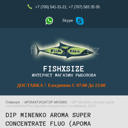
+7 (700) 541-31-21
;
+7 (707) 583 35 05
Skype
FISHXSIZE
ИНТЕРНЕТ МАГАЗИН РЫБОЛОВА
ДОСТАВКА ! Ежедневно С 07:00 До 23:00
Главная
/
АРОМАТИЗАТОР AROMIX
/ DIP Minenko Aroma super
concentrate Fluo (арома концентрат) клубника, 6251
DIP MINENKO AROMA SUPER
CONCENTRATE FLUO (АРОМА