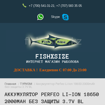
+7 (700) 541-31-21
;
+7 (707) 583 35 05
Skype
FISHXSIZE
ИНТЕРНЕТ МАГАЗИН РЫБОЛОВА
ДОСТАВКА ! Ежедневно С 07:00 До 23:00
Главная
/
ТУРИЗМ
/ Аккумулятор Perfeo Li-Ion 18650 2000mAh
без защиты 3.7V BL
АККУМУЛЯТОР PERFEO LI-ION 18650
2000MAH БЕЗ ЗАЩИТЫ 3.7V BL