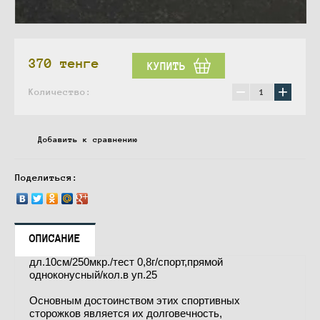
370
тенге
КУПИТЬ
−
+
Количество:
Добавить к сравнению
Поделиться:
ОПИСАНИЕ
дл.10см/250мкр./тест 0,8г/спорт,прямой
одноконусный/кол.в уп.25
Основным достоинством этих спортивных
сторожков является их долговечность,