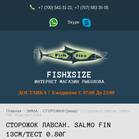
+7 (700) 541-31-21
;
+7 (707) 583 35 05
Skype
FISHXSIZE
ИНТЕРНЕТ МАГАЗИН РЫБОЛОВА
ДОСТАВКА ! Ежедневно С 07:00 До 23:00
Главная
/
ЗИМА
/
СТОРОЖКИ (зима)
/ Сторожок лавсан. Salmo
FIN 13см/тест 0.80г
СТОРОЖОК ЛАВСАН. SALMO FIN
13СМ/ТЕСТ 0.80Г