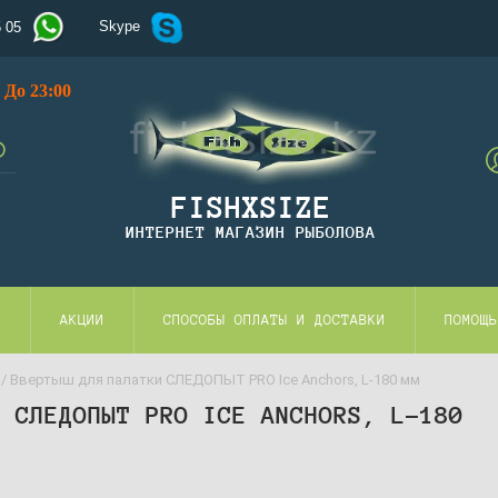
Skype
5 05
До 23:00
FISHXSIZE
ИНТЕРНЕТ МАГАЗИН РЫБОЛОВА
И
АКЦИИ
СПОСОБЫ ОПЛАТЫ И ДОСТАВКИ
ПОМОЩЬ
/ Ввертыш для палатки СЛЕДОПЫТ PRO Ice Anchors, L-180 мм
И СЛЕДОПЫТ PRO ICE ANCHORS, L-180