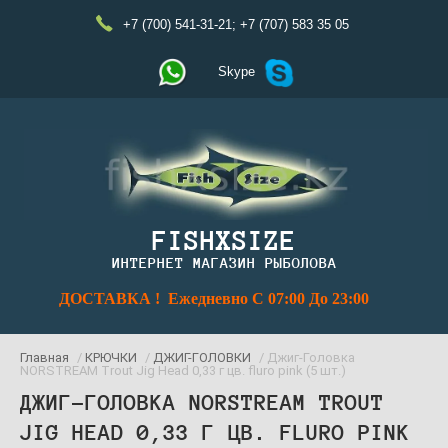
+7 (700) 541-31-21
;
+7 (707) 583 35 05
Skype
FISHXSIZE
ИНТЕРНЕТ МАГАЗИН РЫБОЛОВА
ДОСТАВКА ! Ежедневно С 07:00 До 23:00
Главная
/
КРЮЧКИ
/
ДЖИГ-ГОЛОВКИ
/ Джиг-Головка
NORSTREAM Trout Jig Head 0,33 г цв. fluro pink (5 шт.)
ДЖИГ-ГОЛОВКА NORSTREAM TROUT
JIG HEAD 0,33 Г ЦВ. FLURO PINK