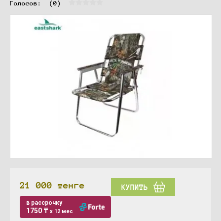
Голосов:  
(0)
21 000
тенге
КУПИТЬ
в рассрочку
1750 ₸
x 12 мес