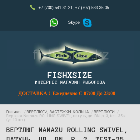
+7 (700) 541-31-21
;
+7 (707) 583 35 05
Skype
FISHXSIZE
ИНТЕРНЕТ МАГАЗИН РЫБОЛОВА
ДОСТАВКА ! Ежедневно С 07:00 До 23:00
Главная
/
ВЕРТЛЮГИ, ЗАСТЕЖКИ. КОЛЬЦА
/
ВЕРТЛЮГИ
/
Вертлюг Namazu ROLLING SWIVEL, латунь, цв. BN, р. 3, test-35 кг
(уп.10 шт)
ВЕРТЛЮГ NAMAZU ROLLING SWIVEL,
ЛАТУНЬ, ЦВ. BN, Р. 3, TEST-35