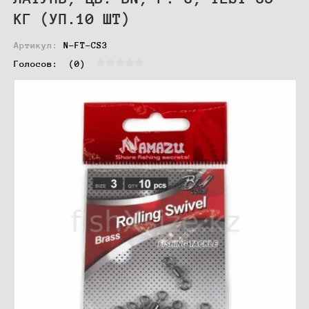
КГ (УП.10 ШТ)
Артикул:
N-FT-CS3
Голосов:  
(0)