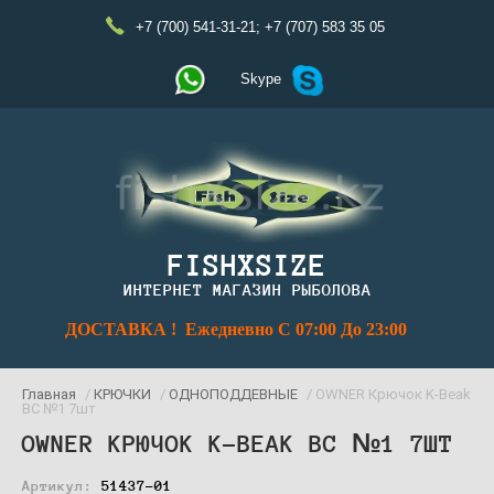
+7 (700) 541-31-21
;
+7 (707) 583 35 05
Skype
FISHXSIZE
ИНТЕРНЕТ МАГАЗИН РЫБОЛОВА
ДОСТАВКА ! Ежедневно С 07:00 До 23:00
Главная
/
КРЮЧКИ
/
ОДНОПОДДЕВНЫЕ
/ OWNER Крючок K-Beak
BC №1 7шт
OWNER КРЮЧОК K-BEAK BC №1 7ШТ
Артикул:
51437-01