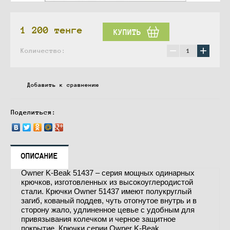
1 200
тенге
КУПИТЬ
−
+
Количество:
Добавить к сравнению
Поделиться:
ОПИСАНИЕ
Owner K-Beak 51437 – серия мощных одинарных
крючков, изготовленных из высокоуглеродистой
стали. Крючки Owner 51437 имеют полукруглый
загиб, кованый поддев, чуть отогнутое внутрь и в
сторону жало, удлиненное цевье с удобным для
привязывания колечком и черное защитное
покрытие. Крючки серии Owner K-Beak