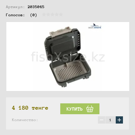
Артикул:
2035045
Голосов:  
(0)
4 180
тенге
КУПИТЬ
−
+
Количество: