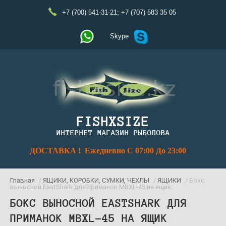
+7 (700) 541-31-21
;
+7 (707) 583 35 05
Skype
FISHXSIZE
ИНТЕРНЕТ МАГАЗИН РЫБОЛОВА
ДОСТАВКА ! Ежедневно С 07:00 До 23:00
Главная
/
ЯЩИКИ, КОРОБКИ, СУМКИ, ЧЕХЛЫ
/
ЯЩИКИ
/ Бокс
выносной EastShark для приманок MBXL-45 на ящик
БОКС ВЫНОСНОЙ EASTSHARK ДЛЯ
ПРИМАНОК MBXL-45 НА ЯЩИК